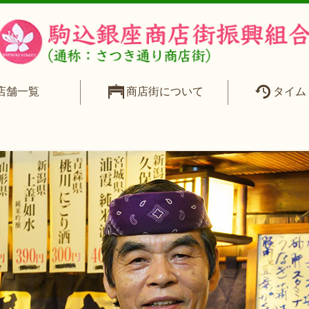
09_c5
店舗一覧
商店街について
タイム
公開日時:
2019年10月23日
740 × 580
(
養老乃瀧 駒込駅前店
)