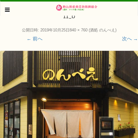
11_b
公開日時:
2019年10月25日
840 × 760
(
酒処 のんべえ
)
← 前へ
次へ →