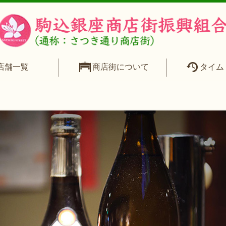
15_c5
店舗一覧
商店街について
タイム
公開日時:
2019年10月23日
740 × 580
(
立呑 ひろし
)