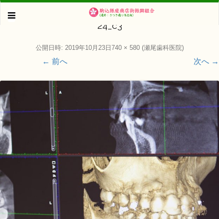
24_c3
公開日時:
2019年10月23日
740 × 580
(
瀬尾歯科医院
)
← 前へ
次へ →