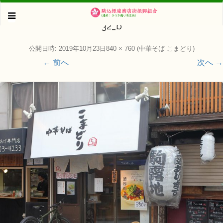
32_b
公開日時:
2019年10月23日
840 × 760
(
中華そば こまどり
)
← 前へ
次へ →